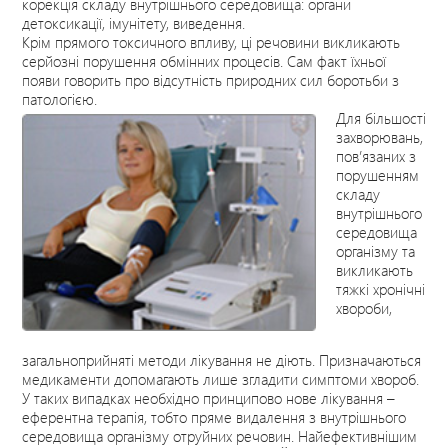
корекція складу внутрішнього середовища: органи
детоксикації, імунітету, виведення.
Крім прямого токсичного впливу, ці речовини викликають
серйозні порушення обмінних процесів. Сам факт їхньої
появи говорить про відсутність природних сил боротьби з
патологією.
Для більшості
захворювань,
пов’язаних з
порушенням
складу
внутрішнього
середовища
організму та
викликають
тяжкі хронічні
хвороби,
загальноприйняті методи лікування не діють. Призначаються
медикаменти допомагають лише згладити симптоми хвороб.
У таких випадках необхідно принципово нове лікування –
еферентна терапія, тобто пряме видалення з внутрішнього
середовища організму отруйних речовин. Найефективнішим