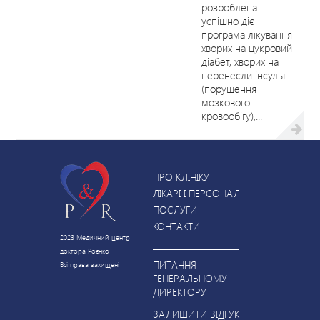
розроблена і
успішно діє
програма лікування
хворих на цукровий
діабет, хворих на
перенесли інсульт
(порушення
мозкового
кровообігу),...
ПРО КЛІНІКУ
ЛІКАРІ І ПЕРСОНАЛ
ПОСЛУГИ
КОНТАКТИ
2023 Медичний центр
доктора Роєнко
ПИТАННЯ
Всі права захищені
ГЕНЕРАЛЬНОМУ
ДИРЕКТОРУ
ЗАЛИШИТИ ВІДГУК