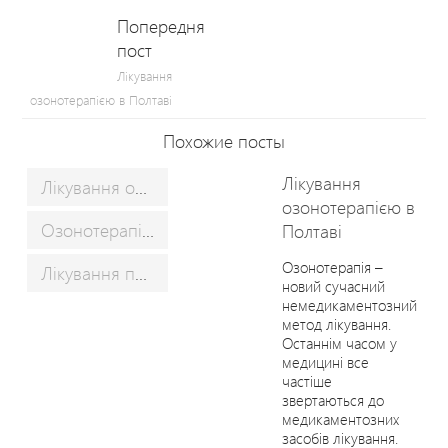
Попередня
пост
Лікування
озонотерапією в Полтаві
Похожие посты
Лікування
Лікування озонотерапією в Полтаві
озонотерапією в
Озонотерапія – новий метод лікування у Полтаві
Полтаві
Озонотерапія –
Лікування пацієнтів з-за кордону
новий сучасний
немедикаментозний
метод лікування.
Останнім часом у
медицині все
частіше
звертаються до
медикаментозних
засобів лікування.