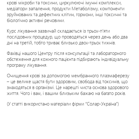
крові мікроби та токсини, циркулюючі імунні комплекси,
медіатори запалення, продукти Метаболізму, компоненти
зруйнованих та дефектних клітин, гормони, інші токсичні та
біологічно активні речовини.
Курс лікування зазвичай складається із трьох-п’яти
послідовних процедур, що проводяться через день або два
дні на третій, тобто триває близько двох-трьох тижнів.
Фахівці нашого Центру після консультації та лабораторного
обстеження для кожного пацієнта підбирають індивідуальну
програму лікування.
Очищення крові за допомогою мембранного плазмаферезу
– це велике щастя бути здоровим, свобода від токсинів, що
знаходяться в організмі. Це нарешті чиста основа здорового
життя. Чого і вам, і вашим близьким бажаю на багато років.
(У статті використано матеріали фірми “Солар-Україна”)