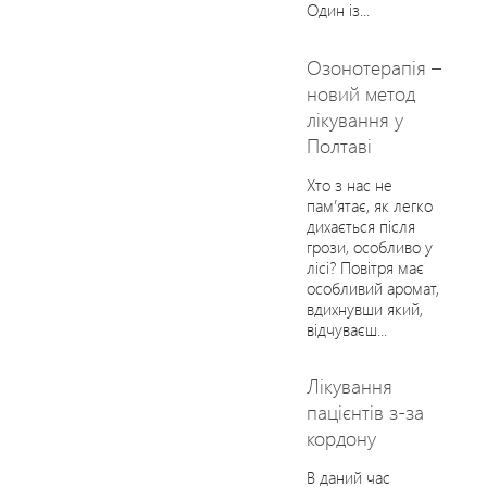
Один із...
Озонотерапія –
новий метод
лікування у
Полтаві
Хто з нас не
пам’ятає, як легко
дихається після
грози, особливо у
лісі? Повітря має
особливий аромат,
вдихнувши який,
відчуваєш...
Лікування
пацієнтів з-за
кордону
В даний час