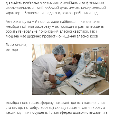
діяльність пов’язана з великими емоційними та фізичними
навантаженнями, і чий робочий день носить ненормований
характер – бізнесмени, педагоги, вахтові робітники і т.д.
Американці, на мій погляд, дали найбільш чітке визначення
мембранної плазмаферезу – як господиня раз на тиждень
робить генеральне прибирання власної квартири, так і
людина має щорічно провести очищення власної крові.
Яким чином,
методи
мембранного плазмаферезу показані при всіх патологічних
станах, що потребує корекції складу плазми, клітин крові, а
також імунних порушень. Плазмаферез дозволяє видалити з