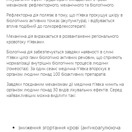
механізмів: рефлекторного, механічного та біологічного.
Рефлекторна дія полягає в тому, що п’явка прокушує шкіру в
біологічних активних точках (акупунктура), і відбувається
вплив подібний до голкорефлексотерапії.
Механічна дія виражається в розвантаженні регіонального
кровотоку п’явками.
Біологічна дія забезпечується завдяки наявності в слині
п’явки цілої гами біологічно активних речовин, що сприяють
нормалізації внутрішніх біологічних процесів людини
(гомеостаз). За один сеанс медична п’явка впорскує в
організм людини понад 100 біоактивних препаратів.
Завдяки поєднаним механізмам дії медична п’явка чинить на
організм людини понад 30 видів лікувальних ефектів. Серед
найважливіших можна виділити такі:
зниження згортання крові (антикоагулююча