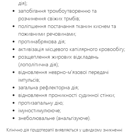
дія);
запобігання тромбоутворенню та
розчинення свіжих трмбів;
поліпшення постачання тканин киснем та
поживними речовинами;
протинабрякова дія;
активізація місцевого капілярного кровообігу;
розщеплення жирових відкладень
(лополітична дія);
відновлення неврно-м’язової передачі
імпульсів;
загальна рефлекторна дія;
відновлення проникності судинної стінки;
протизапальну дію;
імуностимулююче;
знеболювальне (анальгізуюче).
Клінічно дія гірудотерапії виявляється у швидкому зникненні