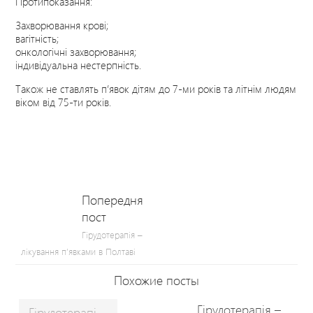
Протипоказання:
Захворювання крові;
вагітність;
онкологічні захворювання;
індивідуальна нестерпність.
Також не ставлять п’явок дітям до 7-ми років та літнім людям
віком від 75-ти років.
Попередня
пост
Гірудотерапія –
лікування п’явками в Полтаві
Похожие посты
Гірудотерапія –
Гірудотерапія – лікування п’явками в Полтаві