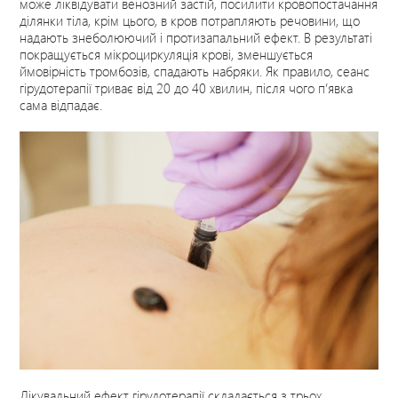
може ліквідувати венозний застій, посилити кровопостачання
ділянки тіла, крім цього, в кров потрапляють речовини, що
надають знеболюючий і протизапальний ефект. В результаті
покращується мікроциркуляція крові, зменшується
ймовірність тромбозів, спадають набряки. Як правило, сеанс
гірудотерапії триває від 20 до 40 хвилин, після чого п’явка
сама відпадає.
Лікувальний ефект гірудотерапії складається з трьох