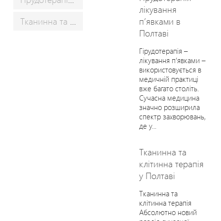
лікування
Тканинна та клітинна терапія у Полтаві
п’явками в
Полтаві
Гірудотерапія –
лікування п’явками –
використовується в
медичній практиці
вже багато століть.
Сучасна медицина
значно розширила
спектр захворювань,
де у...
Тканинна та
клітинна терапія
у Полтаві
Тканинна та
клітинна терапія
Абсолютно новий