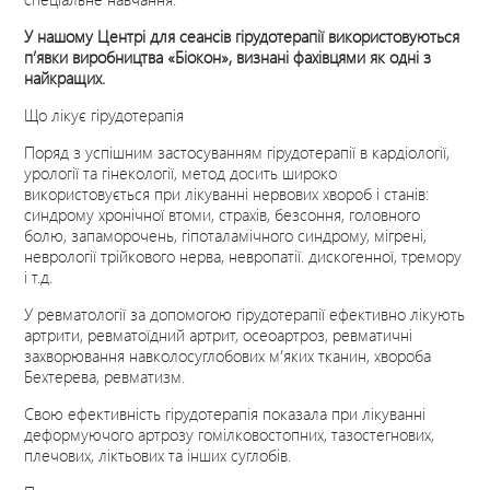
У нашому Центрі для сеансів гірудотерапії використовуються
п’явки виробництва «Біокон», визнані фахівцями як одні з
найкращих.
Що лікує гірудотерапія
Поряд з успішним застосуванням гірудотерапії в кардіології,
урології та гінекології, метод досить широко
використовується при лікуванні нервових хвороб і станів:
синдрому хронічної втоми, страхів, безсоння, головного
болю, запаморочень, гіпоталамічного синдрому, мігрені,
неврології трійкового нерва, невропатії. дискогенної, тремору
і т.д.
У ревматології за допомогою гірудотерапії ефективно лікують
артрити, ревматоїдний артрит, осеоартроз, ревматичні
захворювання навколосуглобових м’яких тканин, хвороба
Бехтерева, ревматизм.
Свою ефективність гірудотерапія показала при лікуванні
деформуючого артрозу гомілковостопних, тазостегнових,
плечових, ліктьових та інших суглобів.