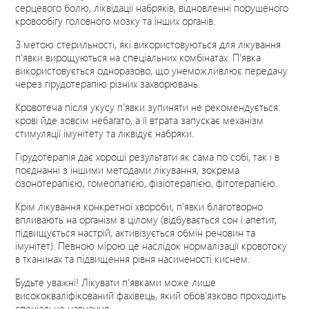
серцевого болю, ліквідації набряків, відновленні порушеного
кровообігу головного мозку та інших органів.
З метою стерильності, які використовуються для лікування
п’явки вирощуються на спеціальних комбінатах. П’явка
використовується одноразово, що унеможливлює передачу
через гірудотерапію різних захворювань.
Кровотеча після укусу п’явки зупиняти не рекомендується:
крові йде зовсім небагато, а її втрата запускає механізм
стимуляції імунітету та ліквідує набряки.
Гірудотерапія дає хороші результати як сама по собі, так і в
поєднанні з іншими методами лікування, зокрема
озонотерапією, гомеопатією, фізіотерапією, фітотерапією.
Крім лікування конкретної хвороби, п’явки благотворно
впливають на організм в цілому (відбувається сон і апетит,
підвищується настрій, активізується обмін речовин та
імунітет). Певною мірою це наслідок нормалізації кровотоку
в тканинах та підвищення рівня насиченості киснем.
Будьте уважні! Лікувати п’явками може лише
висококваліфікований фахівець, який обов’язково проходить
спеціальне навчання.